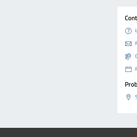
Cont
Prob