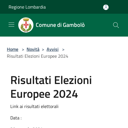
Salta al contenuto principale
Regione Lombardia
Comune di Gambolò
Home
>
Novità
>
Avvisi
>
Risultati Elezioni Europee 2024
Risultati Elezioni
Europee 2024
Link ai risultati elettorali
Data :