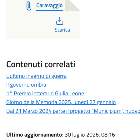
Caravaggio
PDF
Scarica
Contenuti correlati
L'ultimo inverno di guerra
Il governo ombra
1° Premio letterario Giulia Leone
Giorno della Memoria 2025, lunedì 27 gennaio
Dal 21 Marzo 2024 parte il progetto “Municipium”, nuovo
Ultimo aggiornamento
: 30 luglio 2026, 08:16