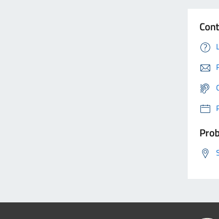
Cont
Prob