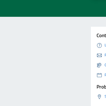
Cont
Prob