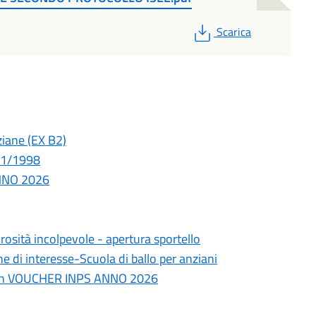
PDF
Scarica
ziane (EX B2)
431/1998
ANNO 2026
osità incolpevole - apertura sportello
i interesse-Scuola di ballo per anziani
 con VOUCHER INPS ANNO 2026