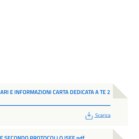
ARI E INFORMAZIONI CARTA DEDICATA A TE 2
PDF
Scarica
TE SECONDO PROTOCOLLO ISEE.pdf