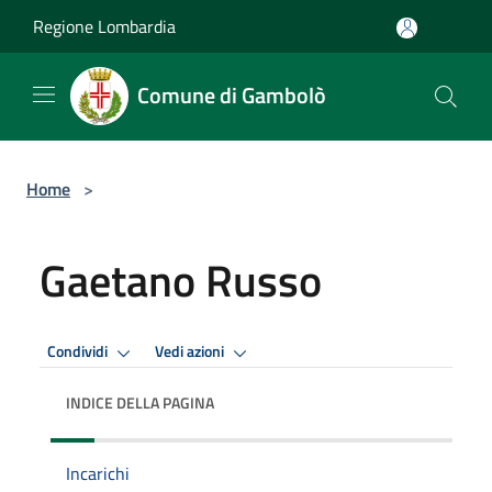
Salta al contenuto principale
Regione Lombardia
Comune di Gambolò
Home
>
Gaetano Russo
Condividi
Vedi azioni
INDICE DELLA PAGINA
Incarichi