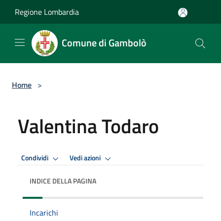
Salta al contenuto principale
Regione Lombardia
Comune di Gambolò
Home
>
Valentina Todaro
Condividi
Vedi azioni
INDICE DELLA PAGINA
Incarichi