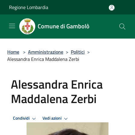
Salta al contenuto principale
Regione Lombardia
Comune di Gambolò
Home
>
Amministrazione
>
Politici
>
Alessandra Enrica Maddalena Zerbi
Alessandra Enrica
Maddalena Zerbi
Condividi
Vedi azioni