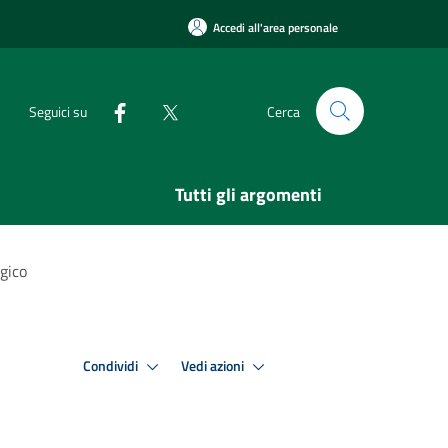
Accedi all'area personale
Seguici su
Cerca
Tutti gli argomenti
ogico
Condividi
Vedi azioni