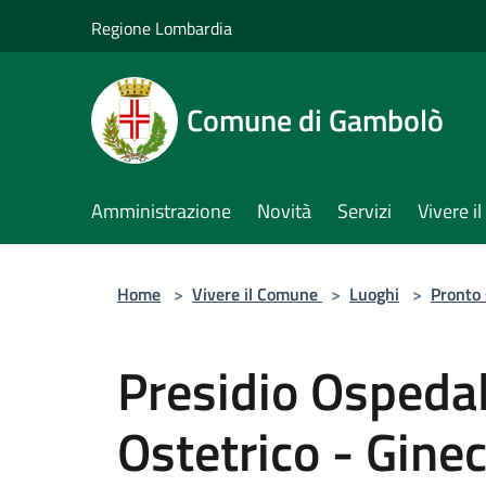
Salta al contenuto principale
Regione Lombardia
Comune di Gambolò
Amministrazione
Novità
Servizi
Vivere 
Home
>
Vivere il Comune
>
Luoghi
>
Pronto
Presidio Ospedal
Ostetrico - Gine