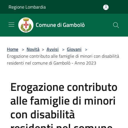
Salta al contenuto principale
Regione Lombardia
Comune di Gambolò
Home
>
Novità
>
Avvisi
>
Giovani
>
Erogazione contributo alle famiglie di minori con disabilità
residenti nel comune di Gambolò - Anno 2023
Erogazione contributo
alle famiglie di minori
con disabilità
residenti nel comune