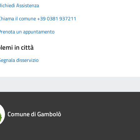
Richiedi Assistenza
Chiama il comune +39 0381 937211
Prenota un appuntamento
lemi in città
Segnala disservizio
Comune di Gambolò