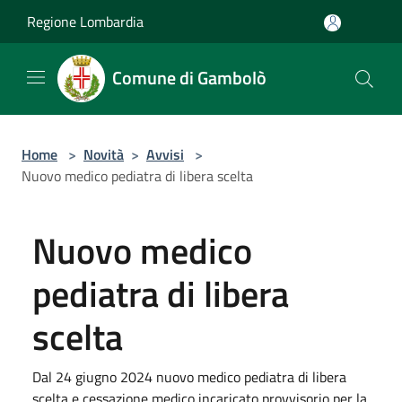
Salta al contenuto principale
Regione Lombardia
Comune di Gambolò
Home
>
Novità
>
Avvisi
>
Nuovo medico pediatra di libera scelta
Nuovo medico
pediatra di libera
scelta
Dal 24 giugno 2024 nuovo medico pediatra di libera
scelta e cessazione medico incaricato provvisorio per la