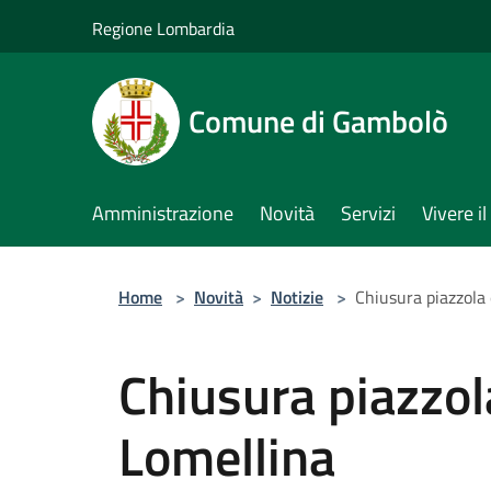
Salta al contenuto principale
Regione Lombardia
Comune di Gambolò
Amministrazione
Novità
Servizi
Vivere 
Home
>
Novità
>
Notizie
>
Chiusura piazzola 
Chiusura piazzola
Lomellina