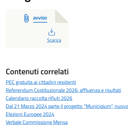
avviso
PDF
Scarica
Contenuti correlati
PEC gratuita ai cittadini residenti
Referendum Costituzionale 2026: affluenza e risultati
Calendario raccolta rifiuti 2026
Dal 21 Marzo 2024 parte il progetto “Municipium”, nuovo
Elezioni Europee 2024
Verbale Commissione Mensa