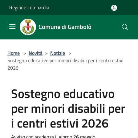
Salta al contenuto principale
Regione Lombardia
Comune di Gambolò
Home
>
Novità
>
Notizie
>
Sostegno educativo per minori disabili per i centri estivi
2026
Sostegno educativo
per minori disabili per
i centri estivi 2026
Avviso con scadenza il giorno 26 maggio