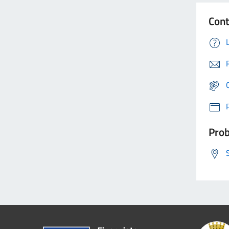
Cont
Prob