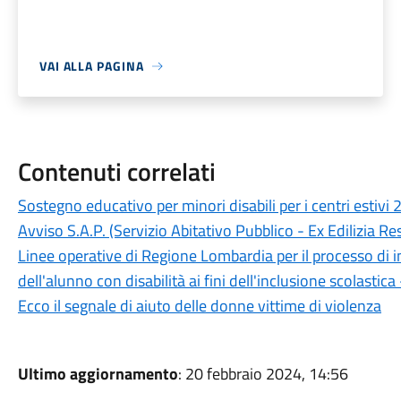
VAI ALLA PAGINA
Contenuti correlati
Sostegno educativo per minori disabili per i centri estivi
Avviso S.A.P. (Servizio Abitativo Pubblico - Ex Edilizia Re
Linee operative di Regione Lombardia per il processo d
dell'alunno con disabilità ai fini dell'inclusione scolasti
Ecco il segnale di aiuto delle donne vittime di violenza
Ultimo aggiornamento
: 20 febbraio 2024, 14:56