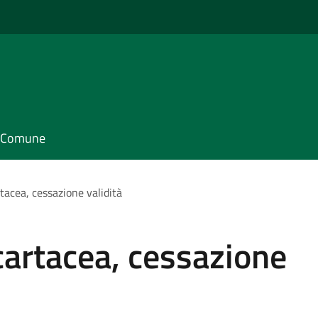
il Comune
rtacea, cessazione validità
 cartacea, cessazione