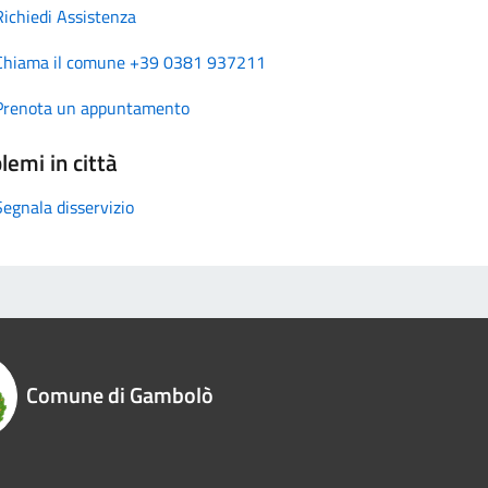
Richiedi Assistenza
Chiama il comune +39 0381 937211
Prenota un appuntamento
lemi in città
Segnala disservizio
Comune di Gambolò