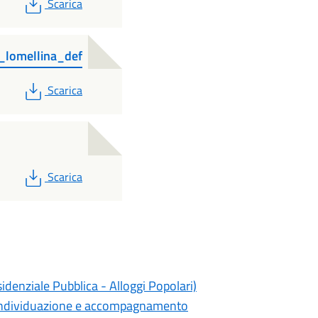
PDF
Scarica
_lomellina_def
PDF
Scarica
PDF
Scarica
sidenziale Pubblica - Alloggi Popolari)
i individuazione e accompagnamento