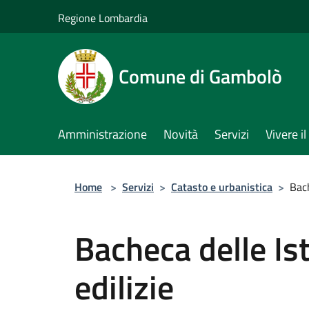
Salta al contenuto principale
Regione Lombardia
Comune di Gambolò
Amministrazione
Novità
Servizi
Vivere 
Home
>
Servizi
>
Catasto e urbanistica
>
Bach
Bacheca delle Is
edilizie