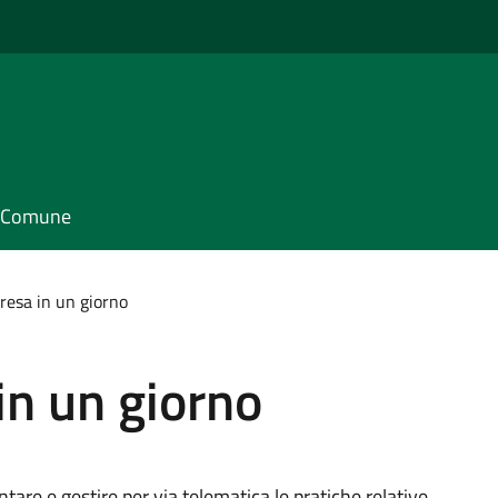
il Comune
resa in un giorno
in un giorno
are e gestire per via telematica le pratiche relative