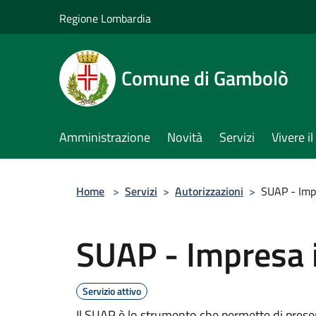
Salta al contenuto principale
Regione Lombardia
Comune di Gambolò
Amministrazione
Novità
Servizi
Vivere 
Home
>
Servizi
>
Autorizzazioni
>
SUAP - Imp
SUAP - Impresa 
Servizio attivo
Il SUAP è lo strumento che permette di present