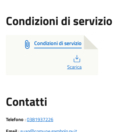
Condizioni di servizio
Condizioni di servizio
PDF
Scarica
Utili
Contatti
Telefono
:
0381937226
Email
:
suap@comune.gambolo.pv.it