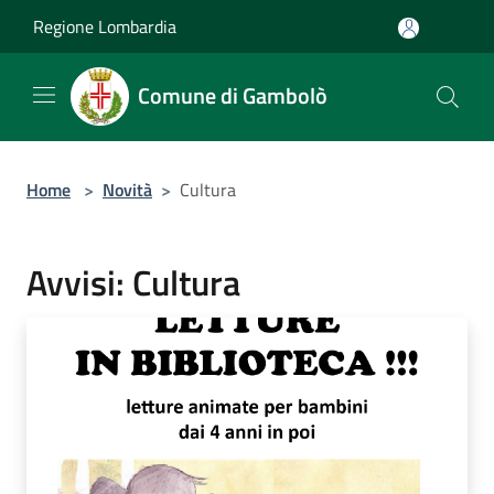
Salta al contenuto principale
Regione Lombardia
Comune di Gambolò
Home
>
Novità
>
Cultura
Avvisi: Cultura