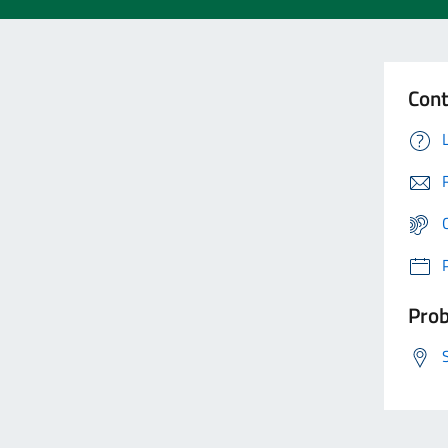
Cont
Prob