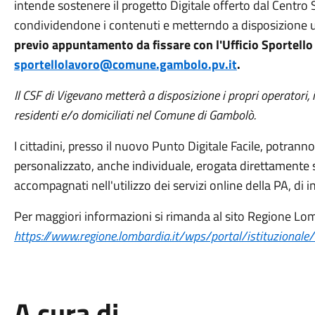
intende sostenere il progetto Digitale offerto dal Centro
condividendone i contenuti e metterndo a disposizione u
previo appuntamento da fissare con l'Ufficio Sportello 
sportellolavoro@comune.gambolo.pv.it
.
Il CSF di Vigevano metterà a disposizione i propri operatori, in 
residenti e/o domiciliati nel Comune di Gambolò.
I cittadini, presso il nuovo Punto Digitale Facile, potran
personalizzato, anche individuale, erogata direttamente 
accompagnati nell'utilizzo dei servizi online della PA, di in
Per maggiori informazioni si rimanda al sito Regione Lo
https://www.regione.lombardia.it/wps/portal/istituzionale/H
A cura di