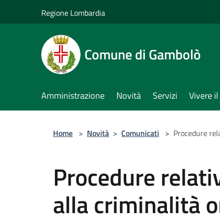
Salta al contenuto principale
Regione Lombardia
Comune di Gambolò
Amministrazione
Novità
Servizi
Vivere 
Home
>
Novità
>
Comunicati
>
Procedure rela
Procedure relativ
alla criminalità 